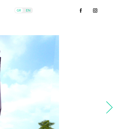
Α
GR
EN